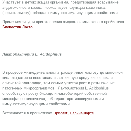
Участвует в детоксикации организма, предотвращая всасывание
эндотоксинов в кровь, нормализует функции кишечника,
(перистальтику), обладает иммуностимулирующими свойствами.
Применяется для приготовления жидкого комплексного пробиотика
Биовестин Лакто
Лактобактерии L. Acidophilus
В процессе жизнедеятельности расщепляют лактозу до молочной
кислоты,которая восстанавливает кислую среду кишечника и
слизистой влагалища, тем самым угнетая рост и размножение
патогенных микроорганизмов. Лактобактерии L. Acidophilus
способствуют росту бифидо и лактобактерий собственной
микрофлоры кишечника, обладают противовирусными и
иммуностимулирующими свойствами.
Встречаются в пробиотиках
,
Трилакт
Наринэ Форте