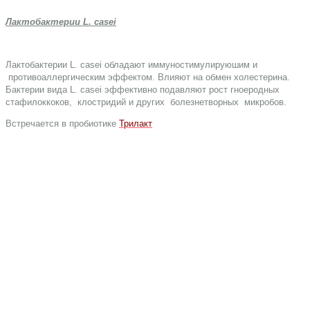
Лактобактерии L. casei
Лактобактерии L. casei обладают иммуностимулируюшим и
противоаллергическим эффектом. Влияют на обмен холестерина.
Бактерии вида L. casei эффективно подавляют рост гноеродных
стафилоккоков, клостридий и других болезнетворных микробов.
Встречается в пробиотике
Трилакт