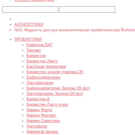
АНТИСЕПТИКИ
№51 Жидкость для рук антисептическая пробиотическая BioAnti
ПРОБИОТИКИ
Бифидум БАГ
Трилакт
Биовестин
Биовестин Лакто
БакЗдрав пробиотики
Биовестин эконом упаковка 28
Бифидумбактерин
Лактобактерин
Бифидумбактерин Эконом (20 фл)
Лактобактерин Эконом (20 фл)
Биовестин-A
Биовестин Лакто плюс
Наринэ Форте
Нарине Фортекс
Нарине Советское
Лактофлор
Нарине-ф баланс