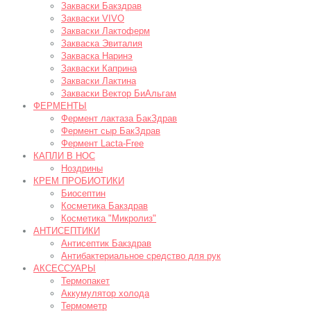
Закваски Бакздрав
Закваски VIVO
Закваски Лактоферм
Закваска Эвиталия
Закваска Наринэ
Закваски Каприна
Закваски Лактина
Закваски Вектор БиАльгам
ФЕРМЕНТЫ
Фермент лактаза БакЗдрав
Фермент сыр БакЗдрав
Фермент Lacta-Free
КАПЛИ В НОС
Ноздрины
КРЕМ ПРОБИОТИКИ
Биосептин
Косметика Бакздрав
Косметика "Микролиз"
АНТИСЕПТИКИ
Антисептик Бакздрав
Антибактериальное средство для рук
АКСЕССУАРЫ
Термопакет
Аккумулятор холода
Термометр