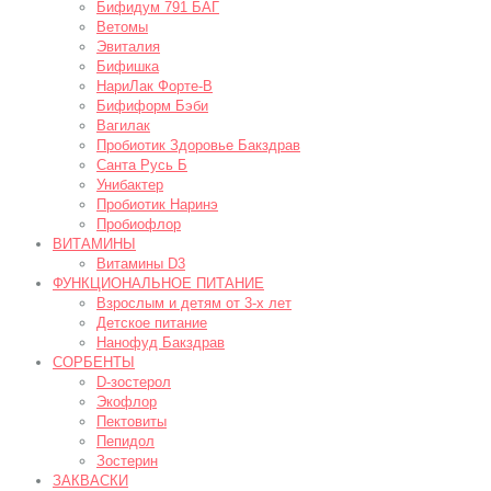
Бифидум 791 БАГ
Ветомы
Эвиталия
Бифишка
НариЛак Форте-В
Бифиформ Бэби
Вагилак
Пробиотик Здоровье Бакздрав
Санта Русь Б
Унибактер
Пробиотик Наринэ
Пробиофлор
ВИТАМИНЫ
Витамины D3
ФУНКЦИОНАЛЬНОЕ ПИТАНИЕ
Взрослым и детям от 3-х лет
Детское питание
Нанофуд Бакздрав
СОРБЕНТЫ
D-зостерол
Экофлор
Пектовиты
Пепидол
Зостерин
ЗАКВАСКИ