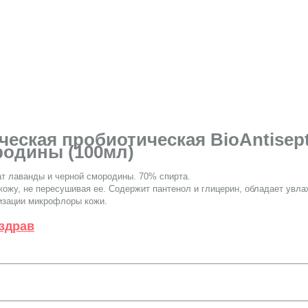
еская пробиотическая BioAntisept
родины (100мл)
т лаванды и черной смородины. 70% спирта.
кожу, не пересушивая ее. Содержит пантенол и глицерин, обладает ув
изации микрофлоры кожи.
здрав