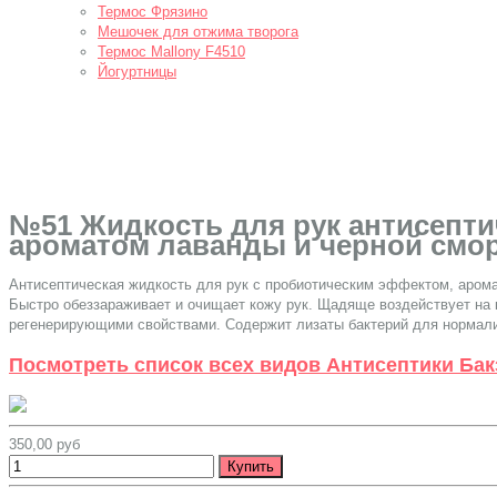
Термос Фрязино
Мешочек для отжима творога
Термос Mallony F4510
Йогуртницы
№51 Жидкость для рук антисептич
ароматом лаванды и черной смо
Антисептическая жидкость для рук с пробиотическим эффектом, арома
Быстро обеззараживает и очищает кожу рук. Щадяще воздействует на 
регенерирующими свойствами. Содержит лизаты бактерий для нормал
Посмотреть список всех видов Антисептики Бак
350,00 руб