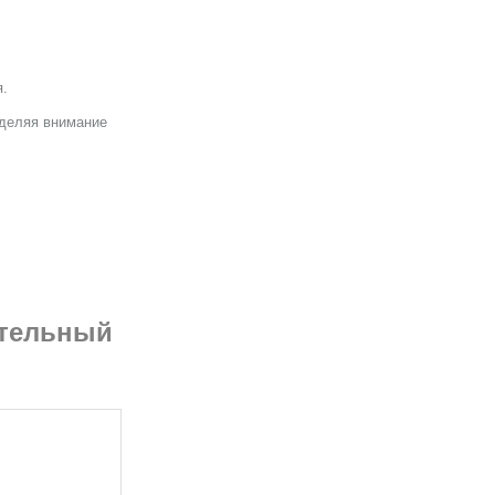
я.
уделяя внимание
ительный