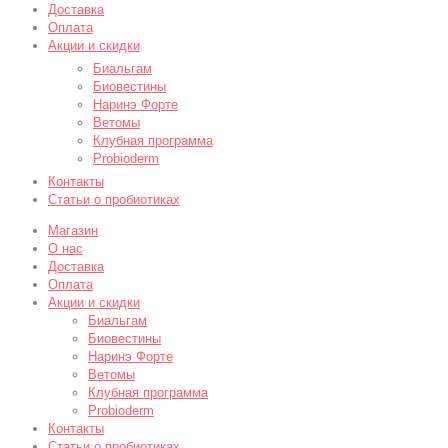
Доставка
Оплата
Акции и скидки
Биальгам
Биовестины
Наринэ Форте
Ветомы
Клубная программа
Probioderm
Контакты
Статьи о пробиотиках
Магазин
О нас
Доставка
Оплата
Акции и скидки
Биальгам
Биовестины
Наринэ Форте
Ветомы
Клубная программа
Probioderm
Контакты
Статьи о пробиотиках