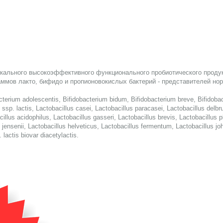
никального высокоэффективного функционального пробиотического проду
аммов лакто, бифидо и пропионовокислых бактерий - представителей н
terium adolesсentis, Bifidobacterium bidum, Bifidobacterium breve, Bifidob
sp. lactis, Lactobacillus casei, Lactobacillus paracasei, Lactobacillus delbru
illus acidophilus, Lactobacillus gasseri, Lactobacillus brevis, Lactobacillus 
 jensenii, Lactobacillus helveticus, Lactobacillus fermentum, Lactobacillus jo
 lactis biovar diacetylactis.