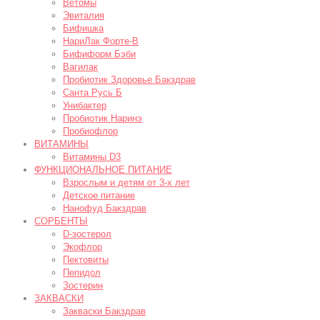
Ветомы
Эвиталия
Бифишка
НариЛак Форте-В
Бифиформ Бэби
Вагилак
Пробиотик Здоровье Бакздрав
Санта Русь Б
Унибактер
Пробиотик Наринэ
Пробиофлор
ВИТАМИНЫ
Витамины D3
ФУНКЦИОНАЛЬНОЕ ПИТАНИЕ
Взрослым и детям от 3-х лет
Детское питание
Нанофуд Бакздрав
СОРБЕНТЫ
D-зостерол
Экофлор
Пектовиты
Пепидол
Зостерин
ЗАКВАСКИ
Закваски Бакздрав