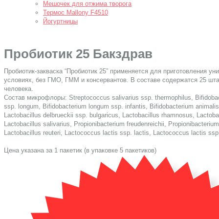
Мешочек для отжима творога
Термос Mallony F4510
Йогуртницы
Пробиотик 25 Бакздрав
Пробиотик-закваска “Пробиотик 25” применяется для приготовления у
условиях, без ГМО, ГММ и консервантов. В составе содержатся 25 шт
человека.
Состав микрофлоры: Streptococcus salivarius ssp. thermophilus, Bifidobac
ssp. longum, Bifidobacterium longum ssp. infantis, Bifidobacterium animalis s
Lactobacillus delbrueckii ssp. bulgaricus, Lactobacillus rhamnosus, Lactobac
Lactobacillus salivarius, Propionibacterium freudenreichii, Propionibacterium
Lactobacillus reuteri, Lactococcus lactis ssp. lactis, Lactococcus lactis ssp.
Цена указана за 1 пакетик (в упаковке 5 пакетиков)