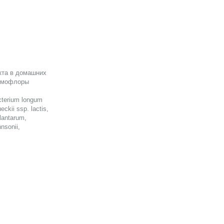
кта в домашних
ормофлоры
acterium longum
eckii ssp. lactis,
plantarum,
hnsonii,