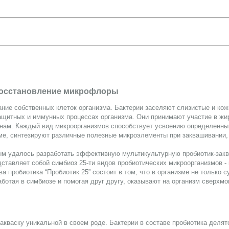
восстановление микрофлоры
ние собственных клеток организма. Бактерии заселяют слизистые и ко
ащитных и иммунных процессах организма. Они принимают участие в жи
енам. Каждый вид микроорганизмов способствует усвоению определенны
зме, синтезируют различные полезные микроэлементы при заквашивании
ым удалось разработать эффективную мультикультурную пробиотик-закв
дставляет собой симбиоз 25-ти видов пробиотических микроорганизмов -
 пробиотика “Пробиотик 25” состоит в том, что в организме не только 
ботая в симбиозе и помогая друг другу, оказывают на организм сверхм
акваску уникальной в своем роде. Бактерии в составе пробиотика делятс