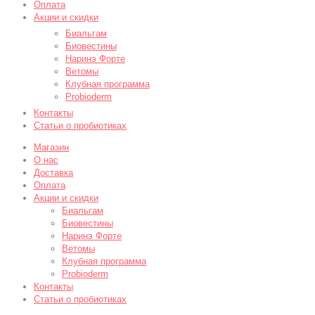
Оплата
Акции и скидки
Биальгам
Биовестины
Наринэ Форте
Ветомы
Клубная программа
Probioderm
Контакты
Статьи о пробиотиках
Магазин
О нас
Доставка
Оплата
Акции и скидки
Биальгам
Биовестины
Наринэ Форте
Ветомы
Клубная программа
Probioderm
Контакты
Статьи о пробиотиках