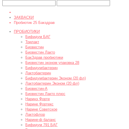
ЗАКВАСКИ
Пробиотик 25 Бакздрав
ПРОБИОТИКИ
Бифидум БАГ
Трилакт
Биовестин
Биовестин Лакто
БакЗдрав пробиотики
Биовестин эконом упаковка 28
Бифидумбактерин
Лактобактерин
Бифидумбактерин Эконом (20 фл)
Лактобактерин Эконом (20 фл)
Биовестин-A
Биовестин Лакто плюс
Наринэ Форте
Нарине Фортекс
Нарине Советское
Лактофлор
Нарине-ф баланс
Бифидум 791 БАГ