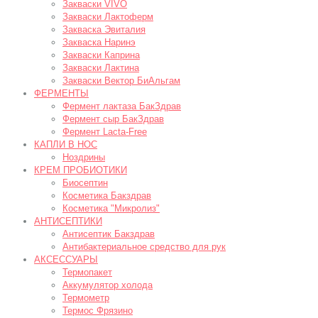
Закваски VIVO
Закваски Лактоферм
Закваска Эвиталия
Закваска Наринэ
Закваски Каприна
Закваски Лактина
Закваски Вектор БиАльгам
ФЕРМЕНТЫ
Фермент лактаза БакЗдрав
Фермент сыр БакЗдрав
Фермент Lacta-Free
КАПЛИ В НОС
Ноздрины
КРЕМ ПРОБИОТИКИ
Биосептин
Косметика Бакздрав
Косметика "Микролиз"
АНТИСЕПТИКИ
Антисептик Бакздрав
Антибактериальное средство для рук
АКСЕССУАРЫ
Термопакет
Аккумулятор холода
Термометр
Термос Фрязино