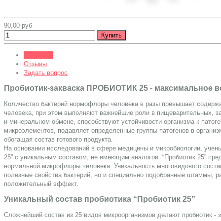
90,00 руб
Описание
Отзывы
Задать вопрос
Пробиотик-закваска ПРОБИОТИК 25 - максимальное 
Количество бактерий нормофлоры человека в разы превышает содержа
человека, при этом выполняют важнейшие роли в пищеварительных, з
и минеральном обмене, способствуют устойчивости организма к патог
микроэлементов, подавляет определенные группы патогенов в органи
обогащая состав готового продукта.
На основании исследований в сфере медицины и микробиологии, учен
25” с уникальным составом, не имеющим аналогов. “Пробиотик 25” пре
нормальной микрофлоры человека. Уникальность многовидового состава
полезные свойства бактерий, но и специально подобранные штаммы, ра
положительный эффект.
Уникальный состав пробиотика “Пробиотик 25”
Сложнейший состав из 25 видов микроорганизмов делают пробиотик - з