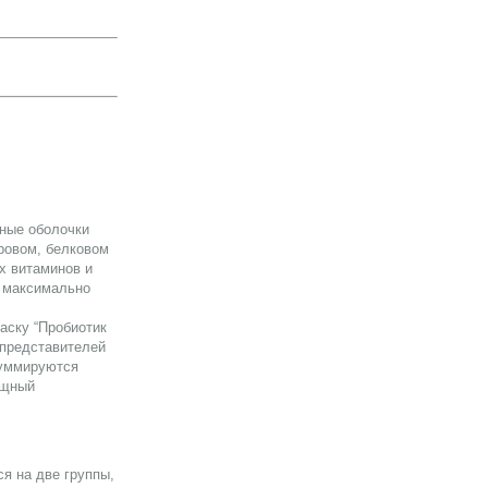
жные оболочки
ровом, белковом
х витаминов и
, максимально
аску “Пробиотик
 представителей
суммируются
ощный
я на две группы,