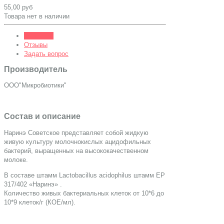
55,00 руб
Товара нет в наличии
Описание
Отзывы
Задать вопрос
Производитель
ООО"Микробиотики"
Состав и описание
Наринэ Советское представляет собой жидкую
живую культуру молочнокислых ацидофильных
бактерий, выращенных на высококачественном
молоке.
В составе штамм Lactobacillus acidophilus штамм ЕР
317/402 «Наринэ» .
Количество живых бактериальных клеток от 10*6 до
10*9 клеток/г (КОЕ/мл).