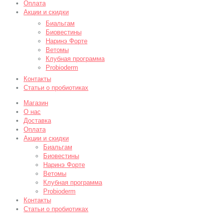
Оплата
Акции и скидки
Биальгам
Биовестины
Наринэ Форте
Ветомы
Клубная программа
Probioderm
Контакты
Статьи о пробиотиках
Магазин
О нас
Доставка
Оплата
Акции и скидки
Биальгам
Биовестины
Наринэ Форте
Ветомы
Клубная программа
Probioderm
Контакты
Статьи о пробиотиках