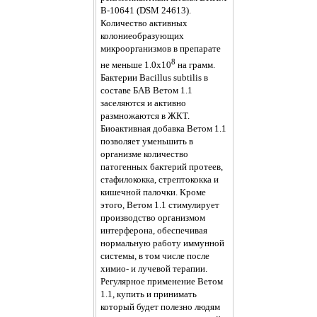
В-10641 (DSM 24613).
Количество активных
колониеобразующих
микроорганизмов в препарате
8
не меньше 1.0х10
на грамм.
Бактерии Bacillus subtilis в
составе БАВ Ветом 1.1
заселяются и активно
размножаются в ЖКТ.
Биоактивная добавка Ветом 1.1
позволяет уменьшить в
организме количество
патогенных бактерий протеев,
стафилококка, стрептококка и
кишечной палочки. Кроме
этого, Ветом 1.1 стимулирует
производство организмом
интерферона, обеспечивая
нормальную работу иммунной
системы, в том числе после
химио- и лучевой терапии.
Регулярное применение Ветом
1.1, купить и принимать
который будет полезно людям