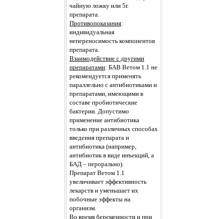
чайную ложку или 5г.
препарата.
Противопоказания
:
индивидуальная
непереносимость компонентов
препарата.
Взаимодействие с другими
препаратами
: БАВ Ветом 1.1 не
рекомендуется применять
параллельно с антибиотиками и
препаратами, имеющими в
составе пробиотические
бактерии. Допустимо
применение антибиотика
только при различных способах
введения препарата и
антибиотика (например,
антибиотик в виде инъекций, а
БАД – перорально).
Препарат Ветом 1.1
увеличивает эффективность
лекарств и уменьшает их
побочные эффекты на
организм.
Во время беременности и при