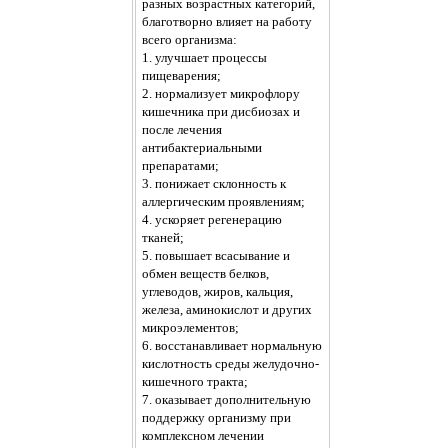
разных возрастных категорий,
благотворно влияет на работу
всего организма:
1. улучшает процессы
пищеварения;
2. нормализует микрофлору
кишечника при дисбиозах и
после лечения
антибактериальными
препаратами;
3. понижает склонность к
аллергическим проявлениям;
4. ускоряет регенерацию
тканей;
5. повышает всасывание и
обмен веществ белков,
углеводов, жиров, кальция,
железа, аминокислот и других
микроэлементов;
6. восстанавливает нормальную
кислотность среды желудочно-
кишечного тракта;
7. оказывает дополнительную
поддержку организму при
комплексном лечении