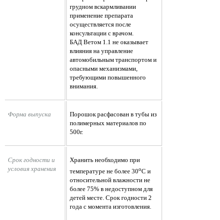
грудном вскармливании
применение препарата
осуществляется после
консультации с врачом.
БАД Ветом 1.1 не оказывает
влияния на управление
автомобильным транспортом и
опасными механизмами,
требующими повышенного
внимания.
Форма выпуска
Порошок расфасован в тубы из
полимерных материалов по
500г.
Срок годности и 
Хранить необходимо при
условия хранения
о
температуре не более 30
С и
относительной влажности не
более 75% в недоступном для
детей месте. Срок годности 2
года с момента изготовления.