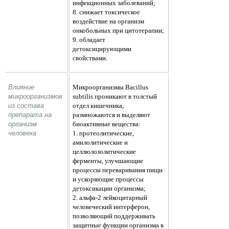
инфекционных заболеваний;
8. снижает токсическое
воздействие на организм
онкобольных при цитотерапии;
9. обладает
детоксицирующими
свойствами.
Влияние 
Микроорганизмы Bacillus
микроорганизмов 
subtilis проникают в толстый
из состава 
отдел кишечника,
препарата на 
размножаются и выделяют
организм 
биоактивные вещества:
человека
1. протеолитические,
амилолитические и
целлюлозолитические
ферменты, улучшающие
процессы переваривания пищи
и ускоряющие процессы
детоксикации организма;
2. альфа-2 лейкоцитарный
человеческий интерферон,
позволяющий поддерживать
защитные функции организма в