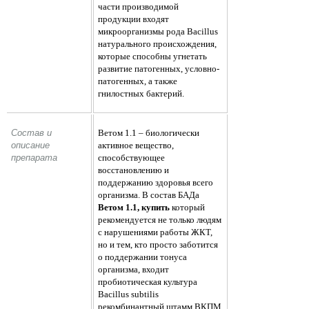
части производимой
продукции входят
микроорганизмы рода Bacillus
натурального происхождения,
которые способны угнетать
развитие патогенных, условно-
патогенных, а также
гнилостных бактерий.
Состав и 
Ветом 1.1 – биологически
описание 
активное вещество,
препарата 
способствующее
восстановлению и
поддержанию здоровья всего
организма. В состав БАДа
Ветом 1.1, купить
который
рекомендуется не только людям
с нарушениями работы ЖКТ,
но и тем, кто просто заботится
о поддержании тонуса
организма, входит
пробиотическая культура
Bacillus subtilis
рекомбинантный штамм ВКПМ