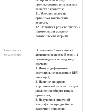
проникновению питательных
веществ в кровоток;
11. Ускоряет вывод из
организма токсических
веществ;
12. Повышает резистентность к
патогенным и условно-
патогенным бактериям.
Показания к 
Применение биологически
применению
активного вещества Ветом 1.1
рекомендуется в следующих
случаях:
1. Иммунодефицитные
состояния, не вследствие ВИЧ-
инфекций;
2. Наличие синдрома
«хронической усталости» для
увеличения общего тонуса
организма;
3. Нарушения кишечной
микрофлоры при дисбиозах
различной этиологии;