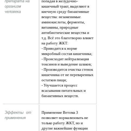
препарата на 
попадая в желудочно-
организм 
кишечный тракт, выделяют в
человека
киечную среду биоактивные
вещества: незаменимые
аминокислоты, ферменты,
витамины, природные
антибиотические вещества и
т.д. Всё это благотворно влияет
на работу ЖКТ:
-
Приводится к норме
микробный состав кишечника;
-
Происходит нейтрализация
токсинов и выведение шлаков;
-
Производится очистка стенок
кишечника от не переваренных
остатков пищи;
-
Улучшается процесс
всасывания питательных и
биоактивных веществ.
Эффекты  от 
Применение Ветома 3
применения 
позволяет нормализовать не
только работу ЖКТ, но и
другие важнейшие функции