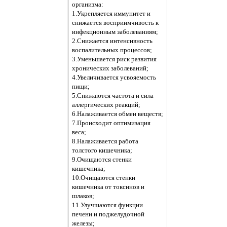
организма:
1.
Укрепляется иммунитет и
снижается восприимчивость к
инфекционным заболеваниям;
2.
Снижается интенсивность
воспалительных процессов;
3.
Уменьшается риск развития
хронических заболеваний;
4.
Увеличивается усвояемость
пищи;
5.
Снижаются частота и сила
аллергических реакций;
6.
Налаживается обмен веществ;
7.
Происходит оптимизация
веса;
8.
Налаживается работа
толстого кишечника;
9.
Очищаются стенки
кишечника;
10.
Очищаются стенки
кишечника от токсинов и
шлаков;
11.
Улучшаются функции
печени и поджелудочной
железы;