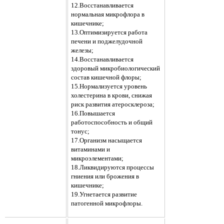
12.
Восстанавливается
нормальная микрофлора в
кишечнике;
13.
Оптимизируется работа
печени и поджелудочной
железы;
14.
Восстанавливается
здоровый микробиологический
состав кишечной флоры;
15.
Нормализуется уровень
холестерина в крови, снижая
риск развития атеросклероза;
16.
Повышается
работоспособность и общий
тонус;
17.
Организм насыщается
витаминами и
микроэлементами;
18.
Ликвидируются процессы
гниения или брожения в
кишечнике;
19.
Угнетается развитие
патогенной микрофлоры.