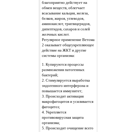
благоприятно действует на
обмен веществ, облегчает
всасывание кальция, железа,
белков, жиров, углеводов,
аминокислот, триглицеридов,
дипептидов, сахаров и солей
желчных кислот.
Регулярное применение Ветома
2 оказывает общеукрепляющее
действие на ЖКТ и другие
системы организма:
1. Купируются процессы
размножения патогенных
бактерий;
2. Стимулируется выработка
эндогенного интерферона и
повышается иммунитет;
3. Происходит активация
макрофагоцитов и усиливается
фагоцитоз;
4. Укрепляется
противовирусная защита
организма;
5. Происходит очищение всего