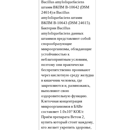
Bacillus amyloliquefaciens
штамм ВКПМ В-10642 (DSM
24614) и Bacillus
amyloliquefaciens штамм
ВКПМ В-10643 (DSM 24615).
Бактерии Bacillus
amyloliquefaciens данных
штаммов представляют собой
спорообразующие
микроорганизмы, обладающие
устойчивостью к
неблагоприятным условиям,
поэтому они практически
беспрепятственно проникают
через кислотную среду желудка
в кишечник человека, где
закрепляются и, размножаясь,
выполняют свою
оздоровительную функцию.
Клеточная концентрация
микроорганизмов в БАВе
составляет 1.0х10? КОЕ/г.
Приём препарата Ветом 2,
купить который стоит каждому,
кто желает укрепить здоровье,