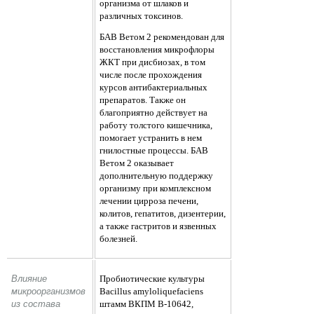
организма от шлаков и
различных токсинов.
БАВ Ветом 2 рекомендован для
восстановления микрофлоры
ЖКТ при дисбиозах, в том
числе после прохождения
курсов антибактериальных
препаратов. Также он
благоприятно действует на
работу толстого кишечника,
помогает устранить в нем
гнилостные процессы. БАВ
Ветом 2 оказывает
дополнительную поддержку
организму при комплексном
лечении цирроза печени,
колитов, гепатитов, дизентерии,
а также гастритов и язвенных
болезней.
Влияние 
Пробиотические культуры
микроорганизмов 
Bacillus amyloliquefaciens
из состава 
штамм ВКПМ В-10642,