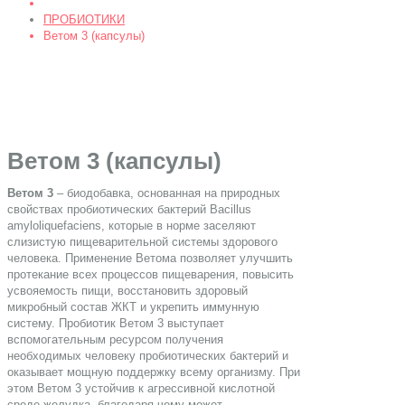
ПРОБИОТИКИ
Ветом 3 (капсулы)
Ветом 3 (капсулы)
Ветом 3
– биодобавка, основанная на природных
свойствах пробиотических бактерий Bacillus
amyloliquefaciens, которые в норме заселяют
слизистую пищеварительной системы здорового
человека. Применение Ветома позволяет улучшить
протекание всех процессов пищеварения, повысить
усвояемость пищи, восстановить здоровый
микробный состав ЖКТ и укрепить иммунную
систему. Пробиотик Ветом 3 выступает
вспомогательным ресурсом получения
необходимых человеку пробиотических бактерий и
оказывает мощную поддержку всему организму. При
этом Ветом 3 устойчив к агрессивной кислотной
среде желудка, благодаря чему может