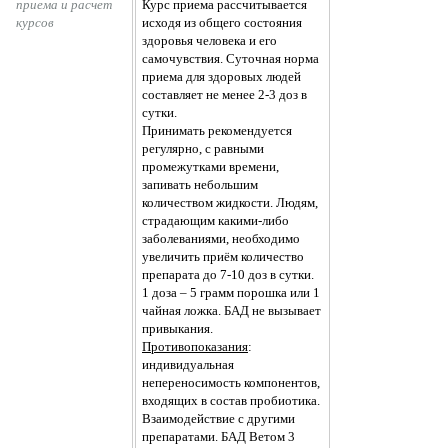
приема и расчет 
Курс приема рассчитывается
курсов
исходя из общего состояния
здоровья человека и его
самочувствия. Суточная норма
приема для здоровых людей
составляет не менее 2-3 доз в
сутки.
Принимать рекомендуется
регулярно, с равными
промежутками времени,
запивать небольшим
количеством жидкости. Людям,
страдающим какими-либо
заболеваниями, необходимо
увеличить приём количество
препарата до 7-10 доз в сутки.
1 доза – 5 грамм порошка или 1
чайная ложка. БАД не вызывает
привыкания.
Противопоказания
:
индивидуальная
непереносимость компонентов,
входящих в состав пробиотика.
Взаимодействие с другими
препаратами. БАД Ветом 3